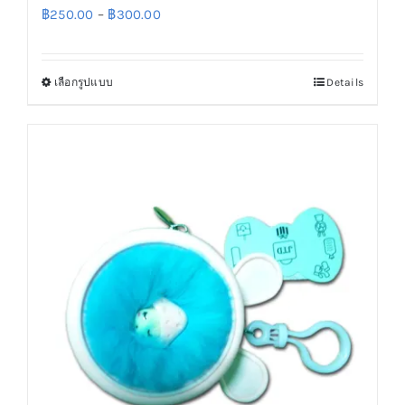
Price
฿
250.00
–
฿
300.00
range:
฿250.00
เลือกรูปแบบ
Details
This
through
product
฿300.00
has
multiple
variants.
The
options
may
be
chosen
on
the
product