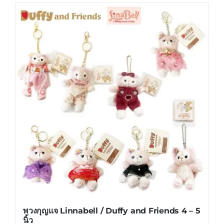
has
multiple
variants.
The
options
may
be
chosen
on
the
product
page
พวงกุญแจ Linnabell / Duffy and Friends 4 – 5
นิ้ว