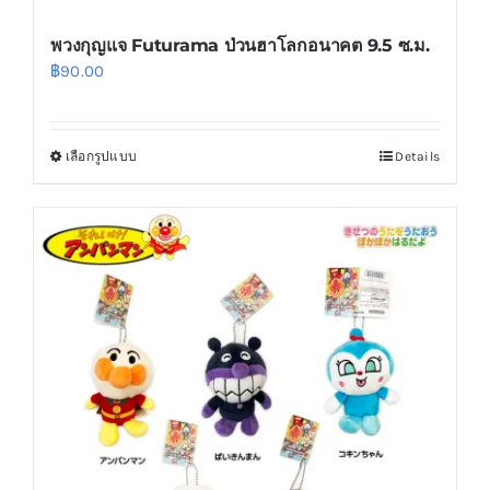
พวงกุญแจ Futurama ป่วนฮาโลกอนาคต 9.5 ซ.ม.
฿
90.00
เลือกรูปแบบ
Details
This
product
has
multiple
variants.
The
options
may
be
chosen
on