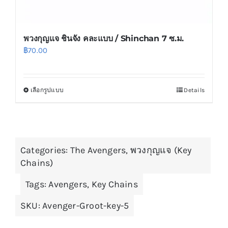
พวงกุญแจ ชินจัง คละแบบ / Shinchan 7 ซ.ม.
฿
70.00
เลือกรูปแบบ
Details
This
product
has
multiple
Categories:
variants.
The Avengers
,
พวงกุญแจ (Key
Chains)
The
options
Tags:
Avengers
,
Key Chains
may
SKU:
Avenger-Groot-key-5
be
chosen