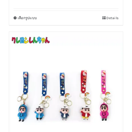
เลือกรูปแบบ
Details
This
product
has
multiple
variants.
The
options
may
be
chosen
on
the
product
page