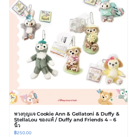
variants.
The
options
may
be
chosen
on
the
product
page
พวงกุญแจ Cookie Ann & Gellatoni & Duffy &
StellaLou ของแท้ / Duffy and Friends 4 – 6
นิ้ว
฿
250.00