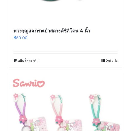
page
พวงกุญแจ กระเป๋าสตางค์ซิลิโคน 4 นิ้ว
฿
50.00
หยิบใส่ตะกร้า
Details