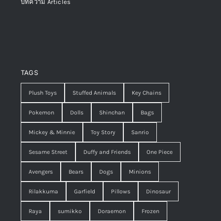
บทความ Articles
TAGS
Plush Toys
Stuffed Animals
Key Chains
Pokemon
Dolls
Shinchan
Bags
Mickey & Minnie
Toy Story
Sanrio
Sesame Street
Duffy and Friends
One Piece
Avengers
Bears
Dogs
Minions
Rilakkuma
Garfield
Pillows
Dinosaur
Raya
sumikko
Doraemon
Frozen