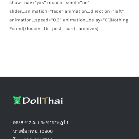
show_nav=”yes” mouse_scroll=”no”
slider_animation=”fade” animation_direction=”left”
animation_speed=”0.3″ animation_delay=”0″]Nothing
Found[/fusion_tb_post_card_archives]
95/8 ซ.7 ถ. ประชาราษฎร์ 1
บางซื่อ กทม. 10800