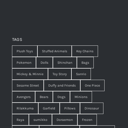
TAGS
Plush Toys
Stuffed Animals
Key Chains
Pokemon
Dolls
Shinchan
Bags
Mickey & Minnie
Toy Story
Sanrio
Sesame Street
Duffy and Friends
One Piece
Avengers
Bears
Dogs
Minions
Rilakkuma
Garfield
Pillows
Dinosaur
Raya
sumikko
Doraemon
Frozen