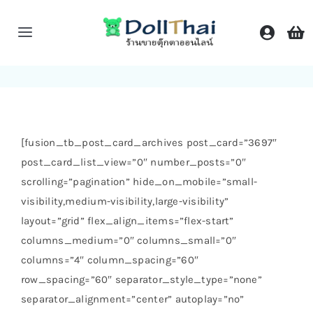
Skip
to
Toggle
content
Navigation
หน้าหลัก
ร้านค้า
[fusion_tb_post_card_archives post_card=”3697″
post_card_list_view=”0″ number_posts=”0″
หมวดหมู่
scrolling=”pagination” hide_on_mobile=”small-
visibility,medium-visibility,large-visibility”
ติดต่อเรา
layout=”grid” flex_align_items=”flex-start”
columns_medium=”0″ columns_small=”0″
Shop Now!
columns=”4″ column_spacing=”60″
row_spacing=”60″ separator_style_type=”none”
separator_alignment=”center” autoplay=”no”