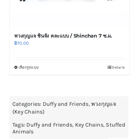
page
พวงกุญแจ ชินจัง คละแบบ / Shinchan 7 ซ.ม.
฿
70.00
เลือกรูปแบบ
Details
This
product
has
multiple
Categories:
variants.
Duffy and Friends
,
พวงกุญแจ
(Key Chains)
The
options
Tags:
Duffy and Friends
,
Key Chains
,
Stuffed
may
Animals
be