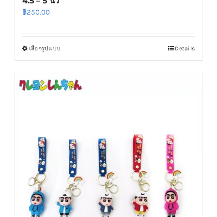
4.5 – 5 นิ้ว
฿
250.00
เลือกรูปแบบ
Details
This
product
has
multiple
variants.
The
options
may
be
chosen
on
the
product