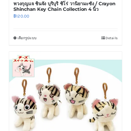
พวงกุญแจ ชินจัง บุริบุริ ชิโร่ วานิยามะซัง / Crayon
Shinchan Key Chain Collection 4 นิ้ว
฿
120.00
เลือกรูปแบบ
Details
This
product
has
multiple
variants.
The
options
may
be
chosen
on
the