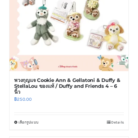
be
chosen
on
the
product
page
พวงกุญแจ Cookie Ann & Gellatoni & Duffy &
StellaLou ของแท้ / Duffy and Friends 4 – 6
นิ้ว
฿
250.00
เลือกรูปแบบ
Details
This
product