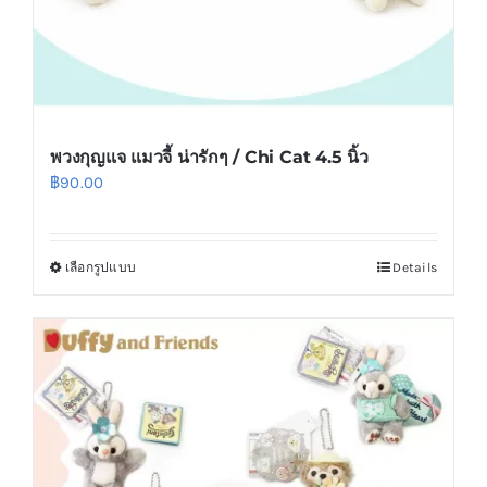
product
page
พวงกุญแจ แมวจี้ น่ารักๆ / Chi Cat 4.5 นิ้ว
฿
90.00
เลือกรูปแบบ
Details
This
product
has
multiple
variants.
The
options
may