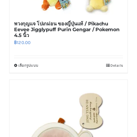
พวงกุญแจ โปเกม่อน ของญี่ปุ่นแท้ / Pikachu
Eevee Jigglypuff Purin Gengar / Pokemon
4.5 นิ้ว
฿
120.00
เลือกรูปแบบ
Details
This
product
has
multiple
variants.
The
options
may
be