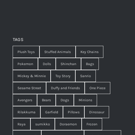
TAGS
Plush Toys
Stuffed Animals
Key Chains
Pokemon
Dolls
Shinchan
Bags
Mickey & Minnie
Toy Story
Sanrio
Sesame Street
Duffy and Friends
One Piece
Avengers
Bears
Dogs
Minions
Rilakkuma
Garfield
Pillows
Dinosaur
Raya
sumikko
Doraemon
Frozen