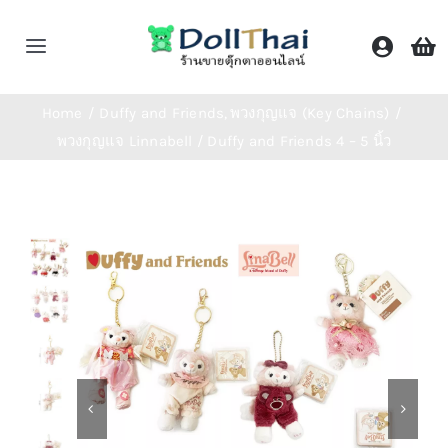
Skip
to
Toggle
content
Navigation
หน้าหลัก
Home
Duffy and Friends
พวงกุญแจ (Key Chains)
พวงกุญแจ Linnabell / Duffy and Friends 4 – 5 นิ้ว
ร้านค้า
หมวดหมู่
ติดต่อเรา
Shop Now!