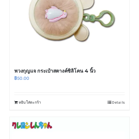
chosen
on
the
product
page
พวงกุญแจ กระเป๋าสตางค์ซิลิโคน 4 นิ้ว
฿
50.00
หยิบใส่ตะกร้า
Details