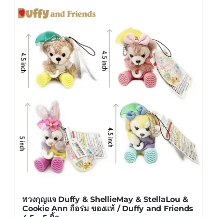
has
multiple
variants.
The
options
may
be
chosen
on
the
product
page
พวงกุญแจ Duffy & ShellieMay & StellaLou &
Cookie Ann ถือร่ม ของแท้ / Duffy and Friends