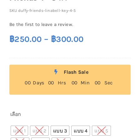
SKU
duffy-friends-linabell-key-4-5
Be the first to leave a review.
Price
฿
250.00
–
฿
300.00
range:
฿250.00
through
Flash Sale
฿300.00
0
0
Days
0
0
Hrs
0
0
Min
0
0
Sec
เลือก

แบบ 1
แบบ 2
แบบ 3
แบบ 4
แบบ 5