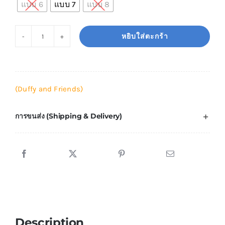
แบบ 6
แบบ 7
แบบ 8
หยิบใส่ตะกร้า
จำนวน
พวง
กุญแจ
Linnabell
(Duffy and Friends)
/
Duffy
การขนส่ง (Shipping & Delivery)
and
Friends
4
-
5
นิ้ว
ชิ้น
Description