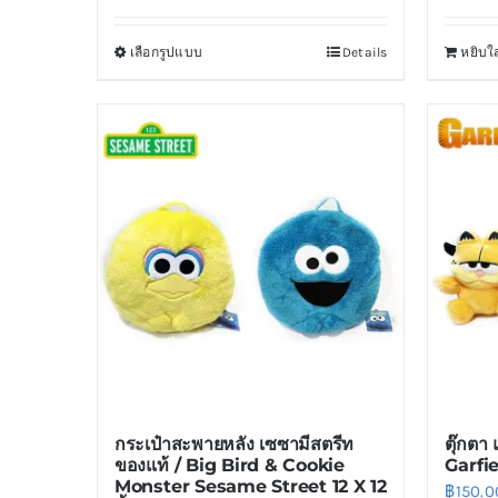
เลือกรูปแบบ
Details
หยิบใส
This
product
has
multiple
variants.
The
options
may
be
chosen
on
the
product
กระเป๋าสะพายหลัง เซซามีสตรีท
ตุ๊กตา 
page
ของแท้ / Big Bird & Cookie
Garfie
Monster Sesame Street 12 X 12
฿
150.0