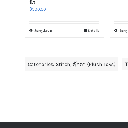
นิ้ว
฿
300.00
เลือกรูปแบบ
Details
เลือก
This
product
has
multiple
T
Categories:
variants.
Stitch
,
ตุ๊กตา (Plush Toys)
The
options
may
be
chosen
on
the
product