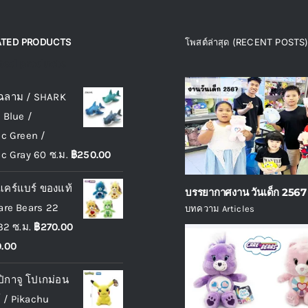
page
ATED PRODUCTS
โพสต์ล่าสุด (RECENT POSTS
ated products
 ฉลาม / SHARK
c Blue /
ic Green /
ic Gray 60 ซ.ม.
฿
250.00
 แคร์แบร์ ของแท้
บรรยากาศงาน วันเด็ก 2567
Care Bears 22
บทความ Articles
32 ซ.ม.
฿
270.00
Price
.00
range:
 ปิกาจู โปเกม่อน
฿270.00
 / Pikachu
through