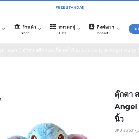
ก
ร้านค้า
หมวดหมู่
ติดต่อเรา
S
Shop
Lists
Contact
ush Toys)
ตุ๊กตา สติช แองเจิ้ล ผลไม้ Stitch Fruity & Angel Fruity /
พวงกุญแจ (Key Chains)
สินค้าใหม่ (New Ite
ตุ๊กตา 
Angel F
นิ้ว
SKU
stitch-j