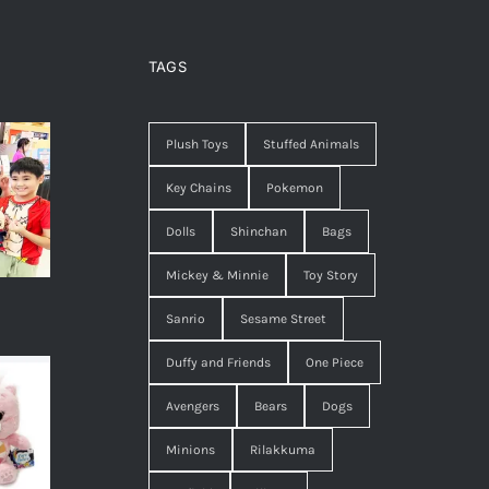
)
TAGS
Plush Toys
Stuffed Animals
Key Chains
Pokemon
Dolls
Shinchan
Bags
Mickey & Minnie
Toy Story
Sanrio
Sesame Street
Duffy and Friends
One Piece
Avengers
Bears
Dogs
Minions
Rilakkuma