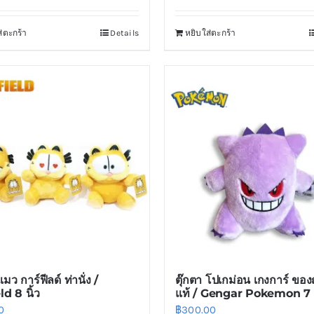
่ตะกร้า
Details
หยิบใส่ตะกร้า
แมว การ์ฟีลด์ ท่านั่ง /
ตุ๊กตา โปเกม่อน เกงการ์ ของญี
ld 8 นิ้ว
แท้ / Gengar Pokemon 7 น
0
฿
300.00