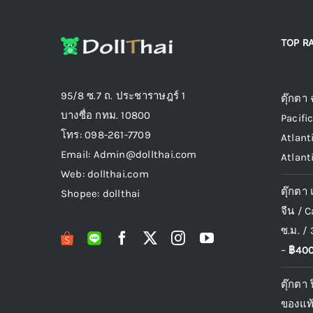
page
TOP R
Top r
95/8 ซ.7 ถ. ประชาราษฎร์ 1
ตุ๊กตา
บางซื่อ กทม. 10800
Pacifi
โทร: 098-261-7709
Atlant
Email: Admin@dollthai.com
Atlant
Web: dollthai.com
ตุ๊กตา
Shopee: dollthai
จีน / 
ซ.ม. / 
–
฿
400
ตุ๊กตา
ของแท้