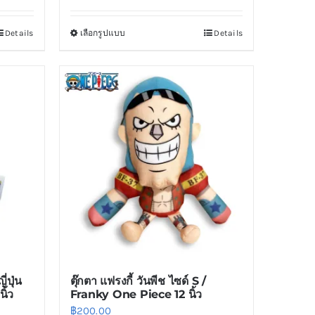
Details
เลือกรูปแบบ
Details
This
product
has
multiple
variants.
The
options
may
be
chosen
on
the
product
่ปุ่น
ตุ๊กตา แฟรงกี้ วันพีช ไซด์ S /
page
ิ้ว
Franky One Piece 12 นิ้ว
฿
200.00