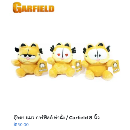
has
multiple
variants.
The
options
may
be
chosen
on
the
product
page
ตุ๊กตา แมว การ์ฟีลด์ ท่านั่ง / Garfield 8 นิ้ว
฿
150.00