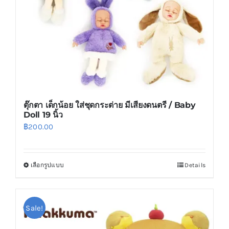
on
the
product
page
ตุ๊กตา เด็กน้อย ใส่ชุดกระต่าย มีเสียงดนตรี / Baby
Doll 19 นิ้ว
฿
200.00
เลือกรูปแบบ
Details
This
product
has
Sale!
multiple
variants.