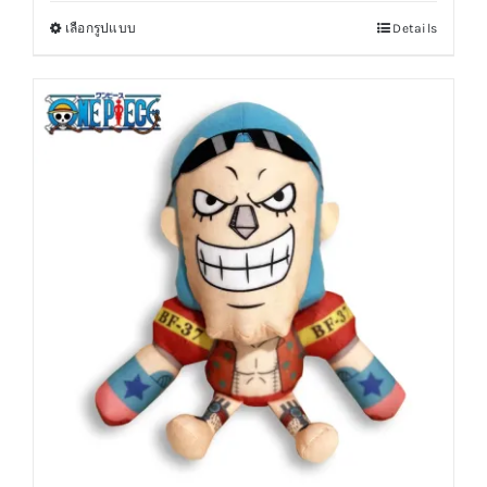
was:
is:
เลือกรูปแบบ
Details
This
฿300.00.
฿280.00.
product
has
multiple
variants.
The
options
may
be
chosen
on
the
product
page