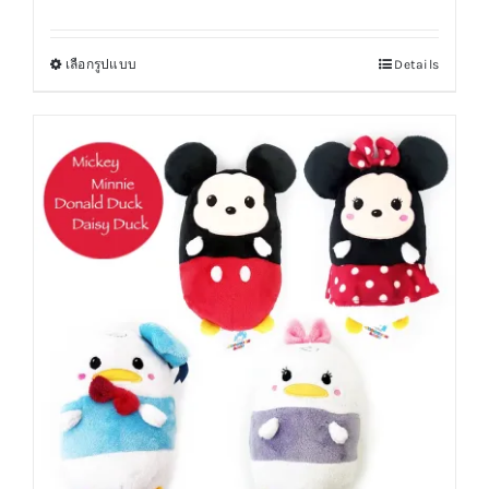
เลือกรูปแบบ
Details
This
product
has
multiple
variants.
The
options
may
be
chosen
on
the
product
page