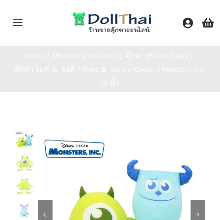
Skip
to
Toggle
content
Navigation
หน้าหลัก
Home
Monsters University
ตุ๊กตา (Plush Toys)
ตุ๊กตา ไมค์ & ซัลลี่ / Mike & Sulley Kawaii / Monster Inc.
12 นิ้ว
ร้านค้า
หมวดหมู่
ติดต่อเรา
Shop Now!