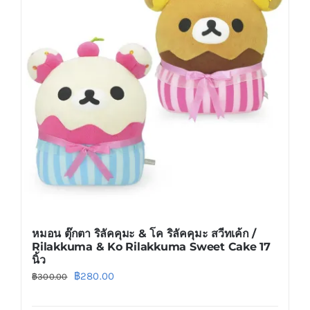
The
options
may
be
chosen
on
the
product
page
หมอน ตุ๊กตา ริลัคคุมะ & โค ริลัคคุมะ สวีทเค้ก /
Rilakkuma & Ko Rilakkuma Sweet Cake 17
นิ้ว
Original
Current
฿
280.00
฿
300.00
price
price