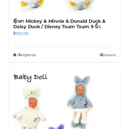
ตุ๊กตา Mickey & Minnie & Donald Duck &
Daisy Duck / Disney Tsum Tsum 9 นิ้ว
฿
150.00
เลือกรูปแบบ
Details
This
product
has
multiple
variants.
The
options
may
be
chosen