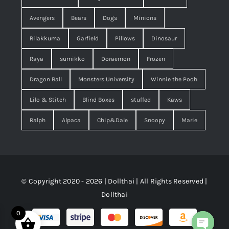
Avengers
Bears
Dogs
Minions
Rilakkuma
Garfield
Pillows
Dinosaur
Raya
sumikko
Doraemon
Frozen
Dragon Ball
Monsters University
Winnie the Pooh
Lilo & Stitch
Blind Boxes
stuffed
Kaws
Ralph
Alpaca
Chip&Dale
Snoopy
Marie
© Copyright 2020 - 2026 | Dollthai | All Rights Reserved |
Dollthai
0