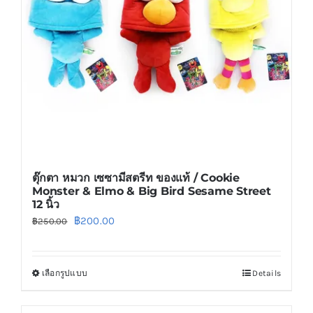
ตุ๊กตา หมวก เซซามีสตรีท ของแท้ / Cookie
Monster & Elmo & Big Bird Sesame Street
12 นิ้ว
Original
Current
฿
200.00
฿
250.00
price
price
was:
is:
เลือกรูปแบบ
Details
This
฿250.00.
฿200.00.
product