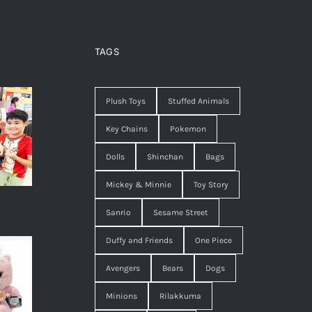
)
TAGS
Plush Toys
Stuffed Animals
Key Chains
Pokemon
Dolls
Shinchan
Bags
Mickey & Minnie
Toy Story
Sanrio
Sesame Street
Duffy and Friends
One Piece
Avengers
Bears
Dogs
Minions
Rilakkuma