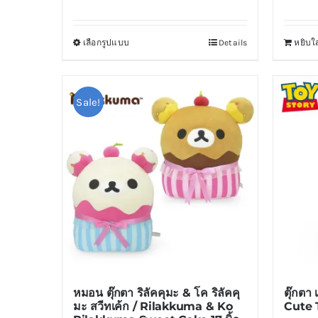
เลือกรูปแบบ
Details
หยิบใส
This
product
has
Sale!
multiple
variants.
The
options
may
be
chosen
on
the
product
หมอน ตุ๊กตา ริลัคคุมะ & โค ริลัคคุ
ตุ๊กตา
page
มะ สวีทเค้ก / Rilakkuma & Ko
Cute T