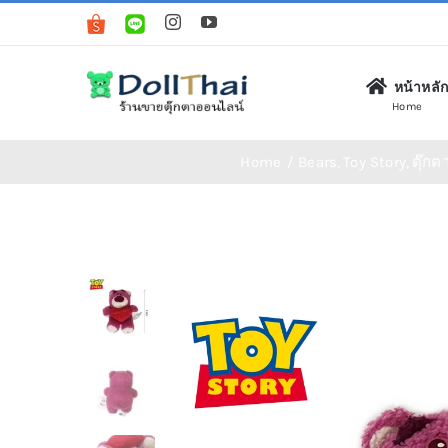
Skip
to
content
หน้าหลั
Home
Home
Bears
Toy Story
ตุ๊กต
ตุ๊กตา (Plush Toys)