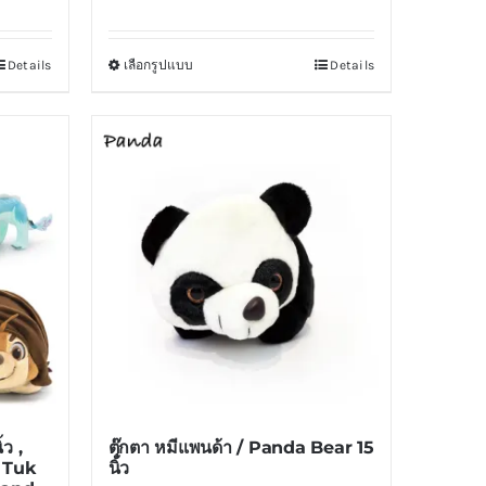
Details
เลือกรูปแบบ
Details
This
product
has
multiple
variants.
The
options
may
be
chosen
on
the
product
้ว ,
ตุ๊กตา หมีแพนด้า / Panda Bear 15
page
k Tuk
นิ้ว