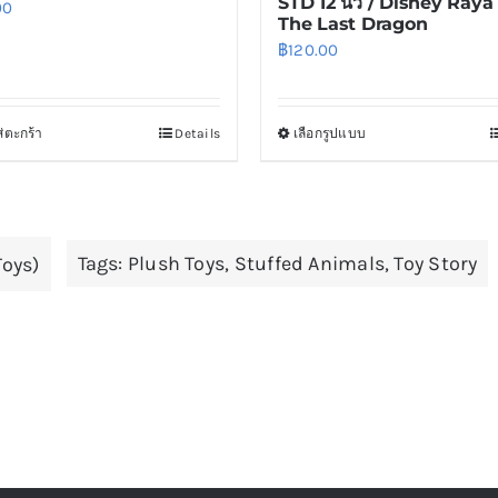
STD 12 นิ้ว / Disney Raya
00
The Last Dragon
฿
120.00
่ตะกร้า
Details
เลือกรูปแบบ
This
product
has
multiple
Tags:
Plush Toys
,
Stuffed Animals
,
Toy Story
Toys)
variants.
The
options
may
be
chosen
on
the