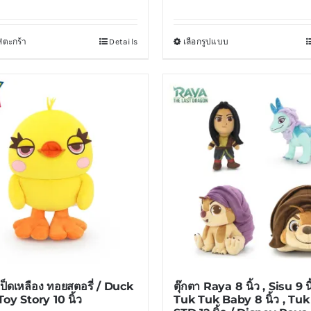
่ตะกร้า
Details
เลือกรูปแบบ
This
product
has
multiple
variants.
The
options
may
be
chosen
on
the
product
 เป็ดเหลือง ทอยสตอรี่ / Duck
ตุ๊กตา Raya 8 นิ้ว , Sisu 9 นิ
page
oy Story 10 นิ้ว
Tuk Tuk Baby 8 นิ้ว , Tu