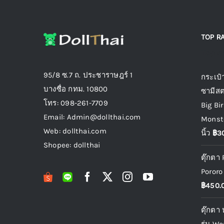
product
page
TOP R
Top r
95/8 ซ.7 ถ. ประชาราษฎร์ 1
กระเป๋
บางซื่อ กทม. 10800
ซามีสต
โทร: 098-261-7709
Big Bi
Email: Admin@dollthai.com
Monste
Web: dollthai.com
นิ้ว
฿
3
Shopee: dollthai
ตุ๊กตา
Pororo 
฿
450.
ตุ๊กตา 
รุ่น W