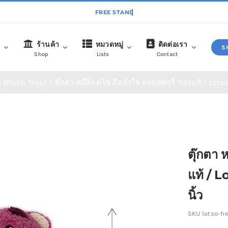
ก
ร้านค้า
หมวดหมู่
ติดต่อเรา
S
Shop
Lists
Contact
า (Plush Toys)
ตุ๊กตา หมีล็อตโซ่ ถือหัวใจ ทอยสตอรี่ ของแท้ / Lotso
พวงกุญแจ (Key Chains)
สินค้าใหม่ (New Ite
ตุ๊กตา 
แท้ / 
นิ้ว
SKU
lotso-he