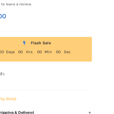
 to leave a review.
00
Flash Sale
0
0
Days
0
0
Hrs
0
0
Min
0
0
Sec
ล้ว
Toy Story)
hipping & Delivery)