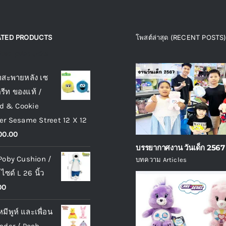
product
page
ATED PRODUCTS
โพสต์ล่าสุด (RECENT POSTS
ated products
าสะพายหลัง เซ
รีท ของแท้ /
rd & Cookie
r Sesame Street 12 X 12
00.00
บรรยากาศงาน วันเด็ก 2567
 Poby Cushion /
บทความ Articles
ไซด์ L 26 นิ้ว
00
หมีพูห์ และเพื่อน
onder / Pooh