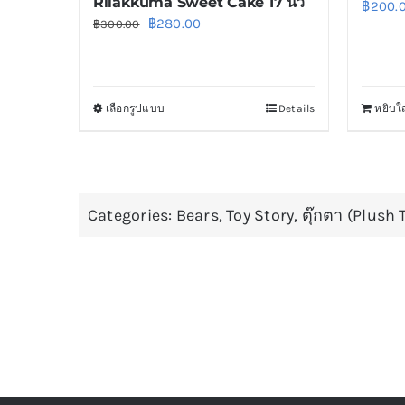
Rilakkuma Sweet Cake 17 นิ้ว
฿
200.
Original
Current
฿
280.00
฿
300.00
price
price
was:
is:
฿300.00.
฿280.00.
เลือกรูปแบบ
Details
หยิบใส
This
product
has
multiple
Categories:
variants.
Bears
,
Toy Story
,
ตุ๊กตา (Plush 
The
options
may
be
chosen
on
the