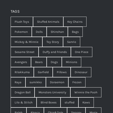
TAGS
Plush Toys
Stuffed Animals
Key Chains
Pokemon
Dolls
Shinchan
Bags
Mickey & Minnie
Toy Story
Sanrio
Sesame Street
Duffy and Friends
One Piece
Avengers
Bears
Dogs
Minions
Rilakkuma
Garfield
Pillows
Dinosaur
Raya
sumikko
Doraemon
Frozen
Dragon Ball
Monsters University
Winnie the Pooh
Lilo & Stitch
Blind Boxes
stuffed
Kaws
Ralph
Alpaca
Chip&Dale
Snoopy
Marie