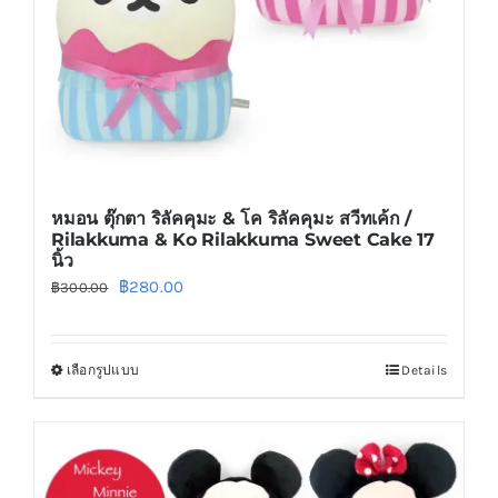
หมอน ตุ๊กตา ริลัคคุมะ & โค ริลัคคุมะ สวีทเค้ก /
Rilakkuma & Ko Rilakkuma Sweet Cake 17
นิ้ว
Original
Current
฿
280.00
฿
300.00
price
price
was:
is:
เลือกรูปแบบ
Details
This
฿300.00.
฿280.00.
product
has
multiple