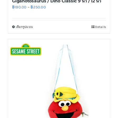
Giganotosaurus / Dino Classic 9 นิ้ว / 12 นิ้ว
Price
฿
190.00
–
฿
250.00
range:
฿190.00
เลือกรูปแบบ
Details
This
through
product
฿250.00
has
multiple
variants.
The
options
may
be
chosen
on
the
product