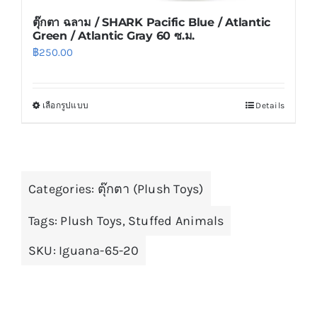
ตุ๊กตา ฉลาม / SHARK Pacific Blue / Atlantic
Green / Atlantic Gray 60 ซ.ม.
฿
250.00
เลือกรูปแบบ
Details
This
product
has
multiple
Categories:
variants.
ตุ๊กตา (Plush Toys)
The
Tags:
Plush Toys
,
Stuffed Animals
options
may
SKU:
Iguana-65-20
be
chosen
on