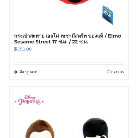
page
กระเป๋าสะพาย เอลโม่ เซซามีสตรีท ของแท้ / Elmo
Sesame Street 17 ซ.ม. / 22 ซ.ม.
฿
350.00
เลือกรูปแบบ
Details
This
product
has
multiple
variants.
The
options
may