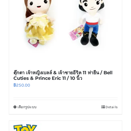
be
chosen
on
the
product
page
ตุ๊กตา เจ้าหญิงเบลล์ & เจ้าชายอีริค 11 ท่ายืน / Bell
Cuties & Prince Eric 11 / 10 นิ้ว
฿
250.00
เลือกรูปแบบ
Details
This
product
has