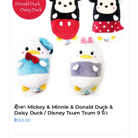
variants.
The
options
may
be
chosen
on
the
product
page
ตุ๊กตา Mickey & Minnie & Donald Duck &
Daisy Duck / Disney Tsum Tsum 9 นิ้ว
฿
150.00