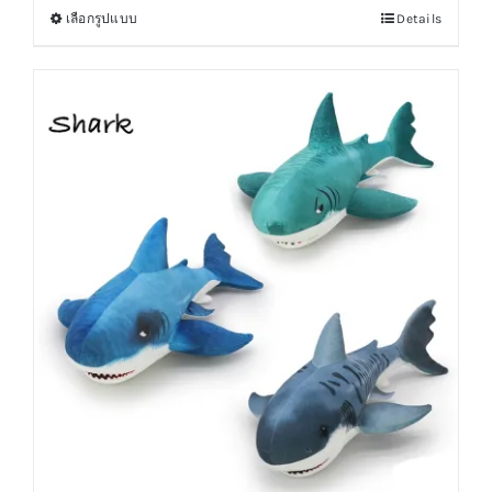
เลือกรูปแบบ
Details
This
product
has
multiple
variants.
The
options
may
be
chosen
on
the
product
page