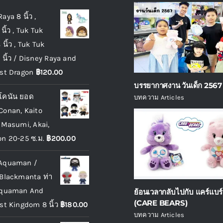
Raya 8 นิ้ว ,
นิ้ว , Tuk Tuk
นิ้ว , Tuk Tuk
 นิ้ว / Disney Raya and
st Dragon
฿
120.00
บรรยากาศงาน วันเด็ก 2567
 โคนัน ยอด
บทความ Articles
 Conan, Kaito
 Masumi, Akai,
n 20-25 ซ.ม.
฿
200.00
 Aquaman /
Blackmanta ท่า
 Aquaman And
ย้อนเวลากลับไปกับ แคร์แบร์
(CARE BEARS)
st Kingdom 8 นิ้ว
฿
180.00
บทความ Articles