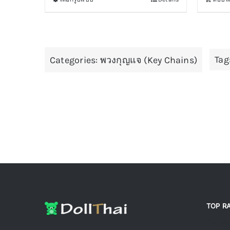
This
product
has
multiple
Tag
Categories:
variants.
พวงกุญแจ (Key Chains)
The
options
may
be
chosen
on
the
product
page
TOP R
Top r