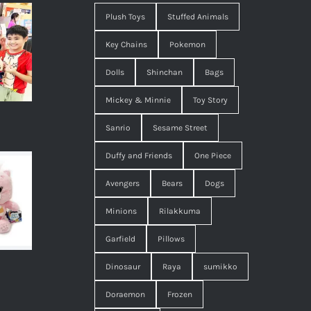
Plush Toys
Stuffed Animals
Key Chains
Pokemon
Dolls
Shinchan
Bags
Mickey & Minnie
Toy Story
Sanrio
Sesame Street
Duffy and Friends
One Piece
Avengers
Bears
Dogs
Minions
Rilakkuma
Garfield
Pillows
Dinosaur
Raya
sumikko
Doraemon
Frozen