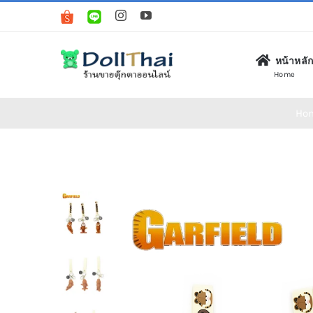
Skip
to
content
หน้าหลั
Home
Ho
ตุ๊กตา (Plush Toys)