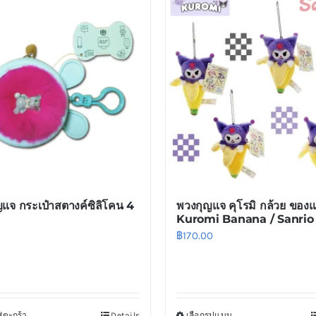
multiple
multiple
variants.
variants.
The
The
options
options
may
may
be
be
chosen
chosen
on
on
the
the
product
product
แจ กระเป๋าสตางค์ซิลิโคน 4
พวงกุญแจ คุโรมิ กล้วย ของแท
page
page
Kuromi Banana / Sanrio 6
0
฿
170.00
่ตะกร้า
Details
เลือกรูปแบบ