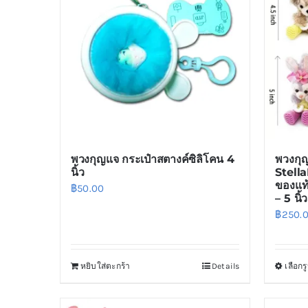
พวงกุญแจ กระเป๋าสตางค์ซิลิโคน 4
พวงกุ
นิ้ว
Stell
ของแท
฿
50.00
– 5 นิ้ว
฿
250.
หยิบใส่ตะกร้า
Details
เลือก