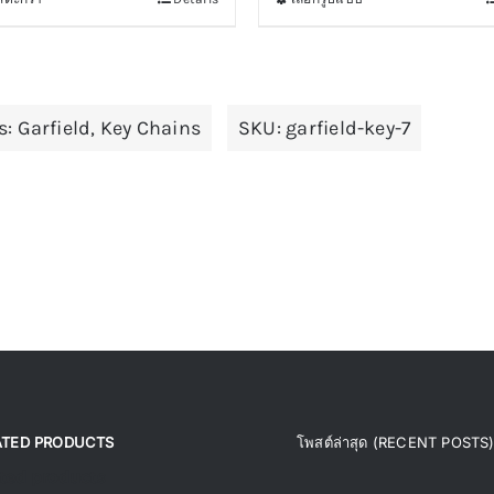
This
product
has
multiple
s:
Garfield
,
Key Chains
SKU:
garfield-key-7
variants.
The
options
may
be
chosen
on
the
product
page
ATED PRODUCTS
โพสต์ล่าสุด (RECENT POSTS
ated products