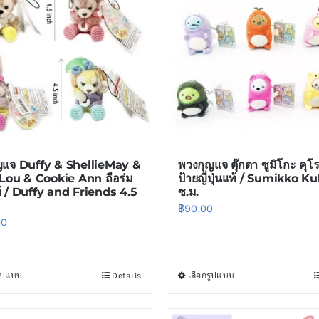
ญแจ Duffy & ShellieMay &
พวงกุญแจ ตุ๊กตา ซูมิโกะ คุโ
aLou & Cookie Ann ถือร่ม
ป้ายญี่ปุ่นแท้ / Sumikko K
้ / Duffy and Friends 4.5
ซ.ม.
฿
90.00
00
รูปแบบ
Details
เลือกรูปแบบ
This
This
product
product
has
has