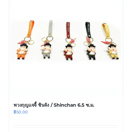
variants.
The
options
may
be
chosen
on
the
product
page
พวงกุญแจจี้ ชินจัง / Shinchan 6.5 ซ.ม.
฿
50.00