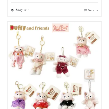
เลือกรูปแบบ
Details
This
product
has
multiple
variants.
The
options
may
be
chosen
on
the
product
page