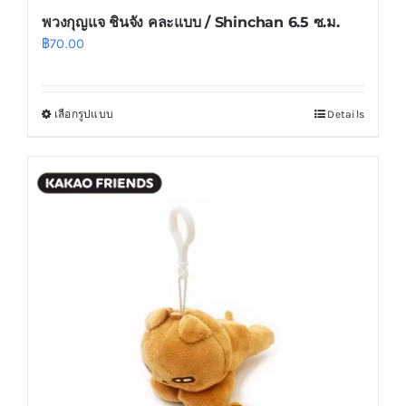
พวงกุญแจ ชินจัง คละแบบ / Shinchan 6.5 ซ.ม.
฿
70.00
เลือกรูปแบบ
Details
This
product
has
multiple
variants.
The
options
may
be
chosen
on
the