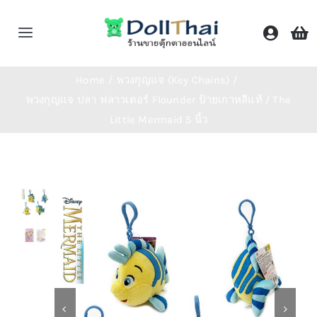
Skip
to
Toggle
content
Navigation
หน้าหลัก
Home
พวงกุญแจ (Key Chains)
พวงกุญแจ ปลา ฟลาวเดอร์ Flounder ป้ายเกาหลีแท้ / The
Little Mermaid 5 นิ้ว
ร้านค้า
หมวดหมู่
ติดต่อเรา
Shop Now!