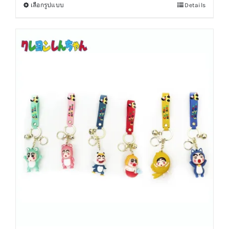
เลือกรูปแบบ
Details
This
product
has
multiple
variants.
The
options
may
be
chosen
on
the
product
page