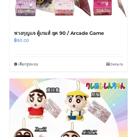
พวงกุญแจ ตู้เกมส์ ยุค 90 / Arcade Game
฿
90.00
เลือกรูปแบบ
Details
This
product
has
multiple
variants.
The
options
may
be