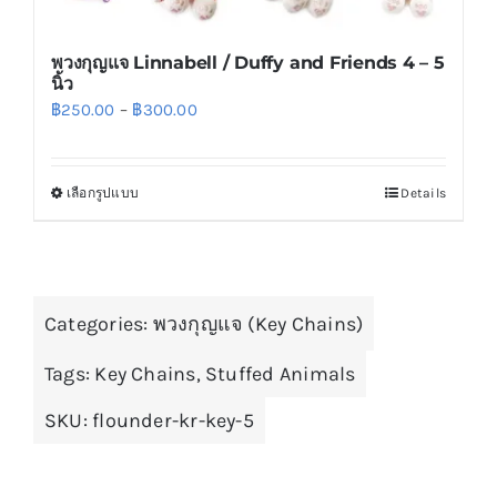
พวงกุญแจ Linnabell / Duffy and Friends 4 – 5
นิ้ว
Price
฿
250.00
–
฿
300.00
range:
฿250.00
เลือกรูปแบบ
Details
This
through
product
฿300.00
has
multiple
Categories:
variants.
พวงกุญแจ (Key Chains)
The
Tags:
Key Chains
,
Stuffed Animals
options
may
SKU:
flounder-kr-key-5
be
chosen