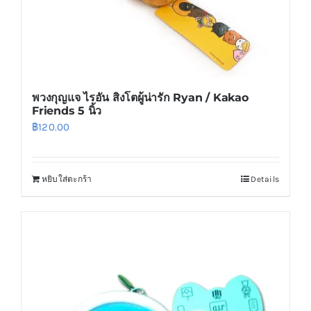
product
page
พวงกุญแจ ไรอัน สิงโตผู้น่ารัก Ryan / Kakao
Friends 5 นิ้ว
฿
120.00
หยิบใส่ตะกร้า
Details