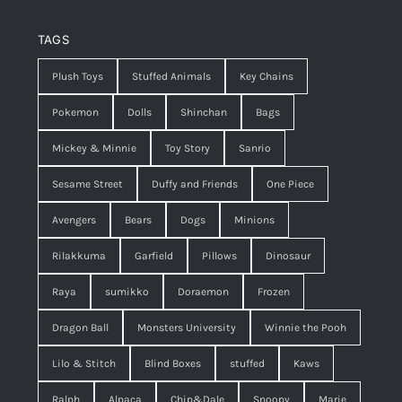
TAGS
Plush Toys
Stuffed Animals
Key Chains
Pokemon
Dolls
Shinchan
Bags
Mickey & Minnie
Toy Story
Sanrio
Sesame Street
Duffy and Friends
One Piece
Avengers
Bears
Dogs
Minions
Rilakkuma
Garfield
Pillows
Dinosaur
Raya
sumikko
Doraemon
Frozen
Dragon Ball
Monsters University
Winnie the Pooh
Lilo & Stitch
Blind Boxes
stuffed
Kaws
Ralph
Alpaca
Chip&Dale
Snoopy
Marie