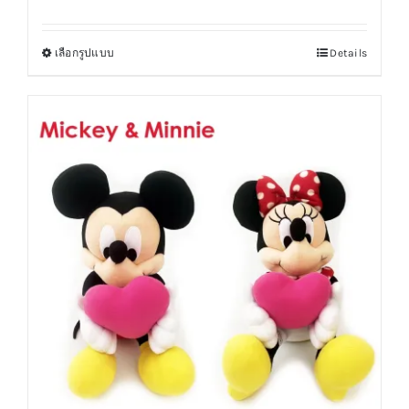
เลือกรูปแบบ
Details
This
product
has
multiple
variants.
The
options
may
be
chosen
on
the
product
page