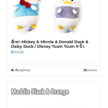
the
product
page
ตุ๊กตา Mickey & Minnie & Donald Duck &
Daisy Duck / Disney Tsum Tsum 9 นิ้ว
฿
150.00
เลือกรูปแบบ
Details
This
product
has
multiple
variants.
The