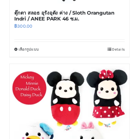
ตุ๊กตา สลอธ อุรังอุตัง ค่าง / Sloth Orangutan
Indri / ANEE PARK 46 ซ.ม.
฿
300.00
เลือกรูปแบบ
Details
This
product
has
multiple
variants.
The
options
may
be
chosen
on