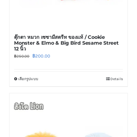
ตุ๊กตา หมวก เซซามีสตรีท ของแท้ / Cookie
Monster & Elmo & Big Bird Sesame Street
12 นิ้ว
Original
Current
฿
200.00
฿
250.00
price
price
was:
is:
เลือกรูปแบบ
Details
This
฿250.00.
฿200.00.
product
has
multiple
variants.
The
options