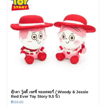
multiple
variants.
The
options
may
be
chosen
on
the
product
page
ตุ๊กตา วู้ดดี้ เจสซี่ ทอยสตอรี่ / Woody & Jessie
Red Ever Toy Story 9.5 นิ้ว
฿
150.00