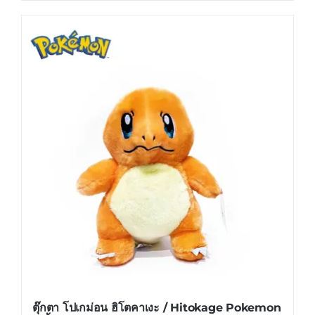
product
has
multiple
variants.
The
options
may
be
chosen
on
the
product
page
ตุ๊กตา โปเกม่อน ฮิโตคาเงะ / Hitokage Pokemon