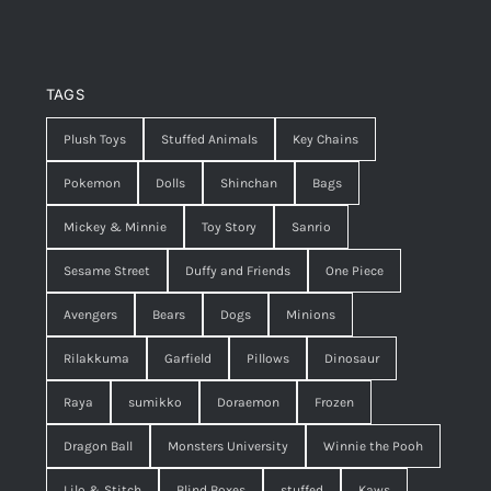
TAGS
Plush Toys
Stuffed Animals
Key Chains
Pokemon
Dolls
Shinchan
Bags
Mickey & Minnie
Toy Story
Sanrio
Sesame Street
Duffy and Friends
One Piece
Avengers
Bears
Dogs
Minions
Rilakkuma
Garfield
Pillows
Dinosaur
Raya
sumikko
Doraemon
Frozen
Dragon Ball
Monsters University
Winnie the Pooh
Lilo & Stitch
Blind Boxes
stuffed
Kaws