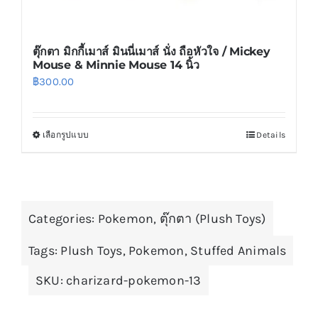
ตุ๊กตา มิกกี้เมาส์ มินนี่เมาส์ นั่ง ถือหัวใจ / Mickey
Mouse & Minnie Mouse 14 นิ้ว
฿
300.00
เลือกรูปแบบ
Details
This
product
has
multiple
Categories:
variants.
Pokemon
,
ตุ๊กตา (Plush Toys)
The
Tags:
Plush Toys
,
Pokemon
,
Stuffed Animals
options
may
SKU:
charizard-pokemon-13
be
chosen