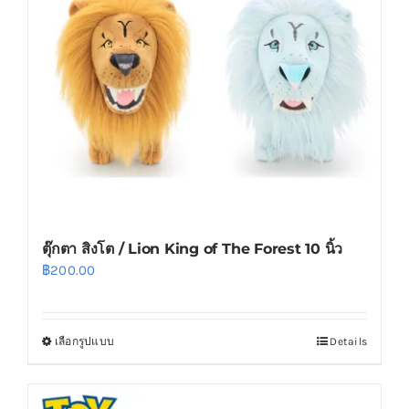
may
be
chosen
on
the
product
page
ตุ๊กตา สิงโต / Lion King of The Forest 10 นิ้ว
฿
200.00
เลือกรูปแบบ
Details
This
product
has